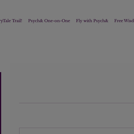
yTale Trail!
Psych& One-on-One
Fly with Psych&
Free Wis
Profile
Join date: Jan 27, 2025
Posts