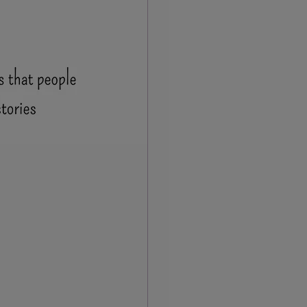
e reason there is
to tell their own
ut let's take a
glected because we
ons into
's stories instead