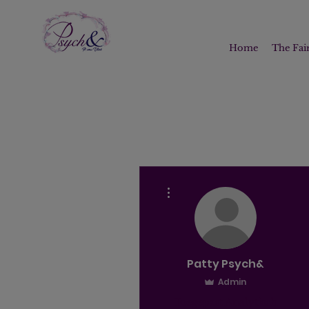
Home
The Fair
More actions
Patty Psych&
Admin
Toegepast Analytisch