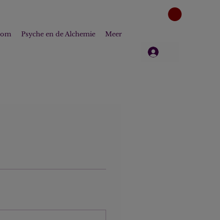
dom
Psyche en de Alchemie
Meer
Log in