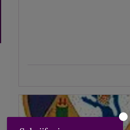
Aug 3, 2026
∙
3
min
The Shadow side of “positive t
We horen dit soort uitspraken vaak, en soms 
verlichting. Soms bieden ze troost en zijn ze
Maar wat als ze er juist voor zorgen dat je ge
Wat gebeurt er als verdriet, boosheid of angs
meer krijgen?
2
0