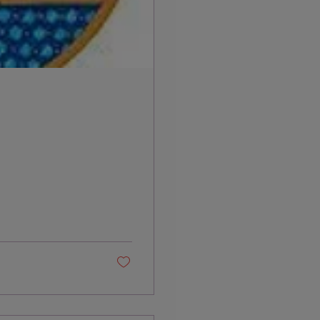
elijkse leven, in
is als taal van
baar elke dag mee
 . En waarom is
?