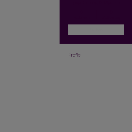
psycholoog & Mystica
0
0
Followers
Following
Follow
Profiel