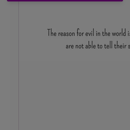
Jan 27, 2026
∙
4
min
The judgement
In the quote below, Carl G. Jung argues that th
evil in the world is because people are unable 
stories. Now you might think: what nonsense. B
closer look at this. Our own story is often ne
are so preoccupied with others. We turn opini
judgments, and as a result, we tell other people