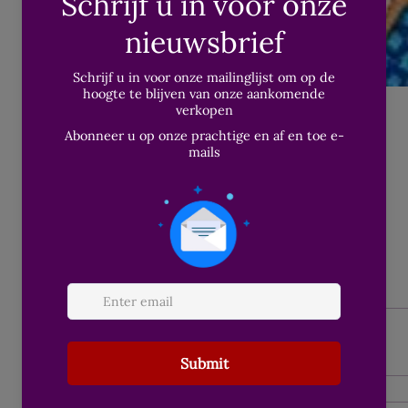
Feb 3, 2026
∙
3
min
The Lion of Judah
Symboliek is overal. Diep geworteld in ons dag
onze directe omgeving en culturen. Symboliek 
ons bewustzijn, waar we zichtbaar en onzicht
te maken krijgen. Zoals bij De Leeuw van Juda
deze leeuw in Nederland zo'n kracht symbool
2
0