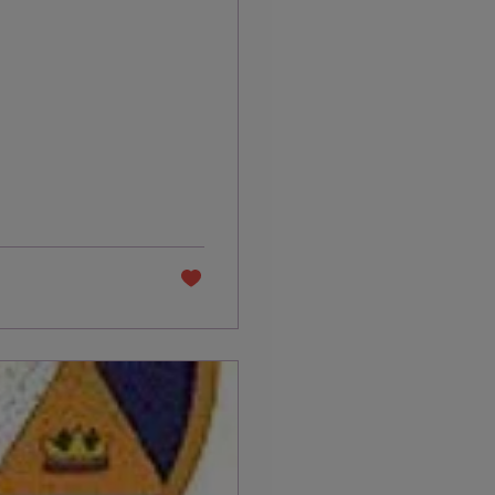
hinking”
bieden ze
 erg behulpzaam.
voelens wegdrukt?
t geen ruimte
1