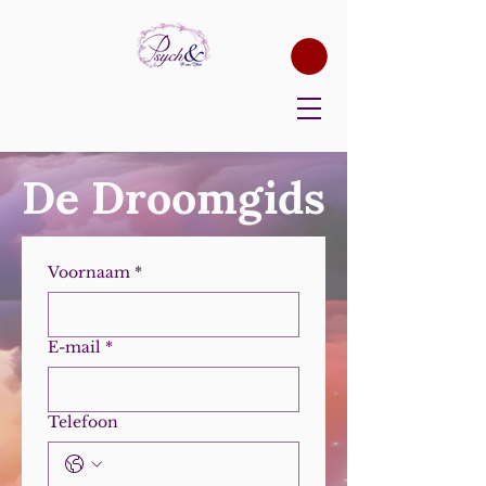
De Droomgids
Voornaam
*
E-mail
*
Telefoon