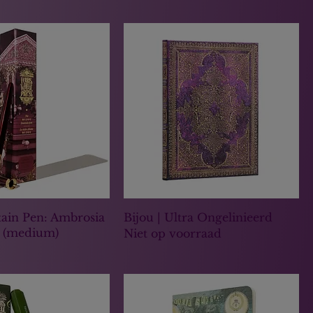
tain Pen: Ambrosia
Bijou | Ultra Ongelinieerd
 (medium)
Niet op voorraad