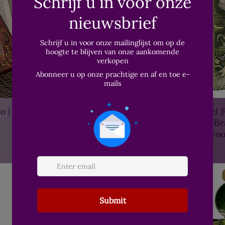
o |
Carousel fountain pen: Poison
Carrousel 
Envy
Brilliant B
Niet op voorraad
Niet op vo
Special New Years Editie