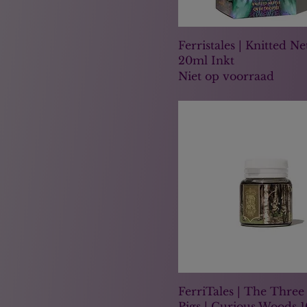
Ferristales | Knitted Ne
20ml Inkt
Niet op voorraad
FerriTales | The Three 
Pigs | Curious Woods 