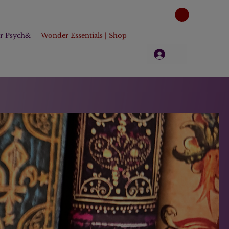
er Psych&
Wonder Essentials | Shop
Log in