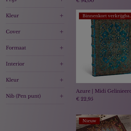
€ 94,00
Kleur
Binnenkort 
€ 6
€ 236
Cover
Hardcover
Formaat
Softcover
13x21
Interior
A5
Gelinieerd
Midi
Kleur
Ongelinieerd
Mini
Paars
Azure | Midi Gelinieer
Ultra
Nib (Pen punt)
Prijs
€ 22,95
Zwart
Fine
Medium
Nieuw