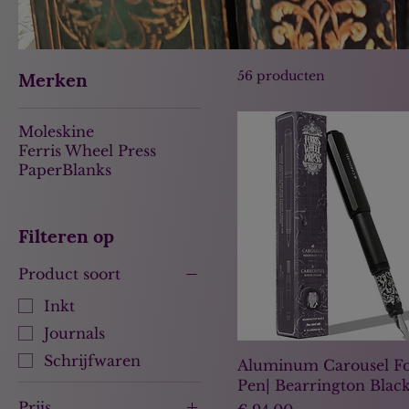
transformatie. Met Wonder Essentials maak je van schrijven een inspirerende
ervaring. Begin vandaag jouw reis naar innerl
56 producten
Merken
Moleskine
Ferris Wheel Press
PaperBlanks
Filteren op
Product soort
Inkt
Journals
Schrijfwaren
Aluminum Carousel Fo
Pen| Bearrington Blac
Prijs
Prijs