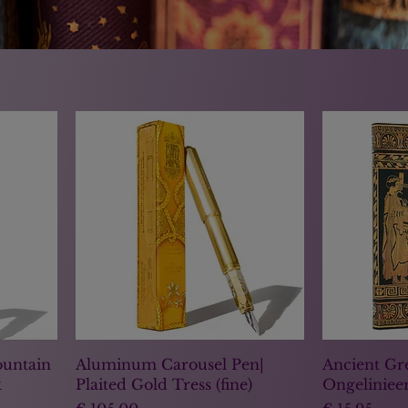
ijk goud!
untain
Aluminum Carousel Pen|
Ancient Gre
k
Plaited Gold Tress (fine)
Ongeliniee
Prijs
Prijs