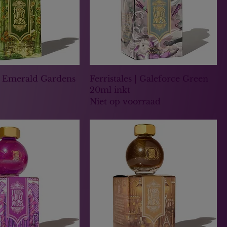
 | Emerald Gardens
Ferristales | Galeforce Green
20ml inkt
Niet op voorraad