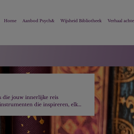
Home
Aanbod Psych&
Wijsheid Bibliotheek
Verhaal acht
 die jouw innerlijke reis
finstrumenten die inspireren, elk
en je unieke verhaal te delen.
ectie en bewustwording. Het geeft
 verbinding te maken met je diepere
er je ruimte voor groei en