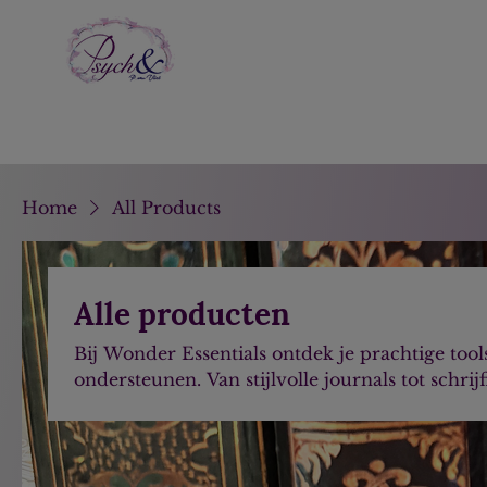
Home
All Products
Alle producten
Bij Wonder Essentials ontdek je prachtige tools
ondersteunen. Van stijlvolle journals tot schrij
product is ontworpen om je te helpen groeien 
Schrijven is een krachtig middel voor zelfrefl
helderheid, stimuleert creativiteit en helpt je
zelf. Door gedachten op papier te zetten, creë