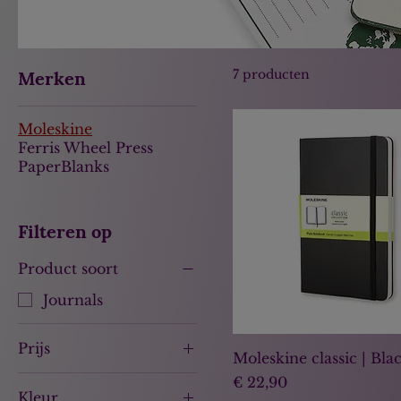
7 producten
Merken
Moleskine
Ferris Wheel Press
PaperBlanks
Filteren op
Product soort
Journals
Prijs
Moleskine classic | Bla
Prijs
€ 22,90
Kleur
€ 22
€ 28