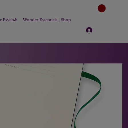
er Psych&
Wonder Essentials | Shop
Log in