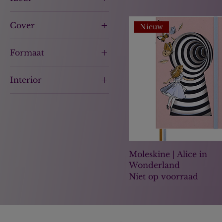
Cover
Nieuw
Hardcover
Formaat
13x21
Interior
Gelinieerd
Ongelinieerd
Moleskine | Alice in
Wonderland
Niet op voorraad