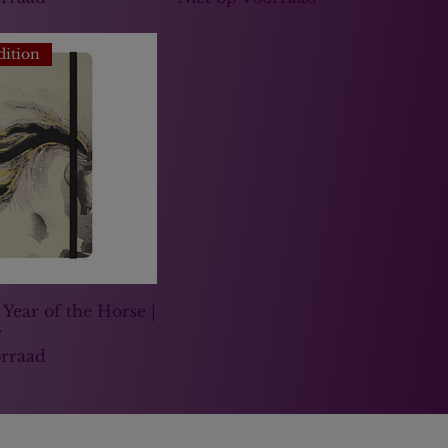
dition
 Year of the Horse |
y
orraad