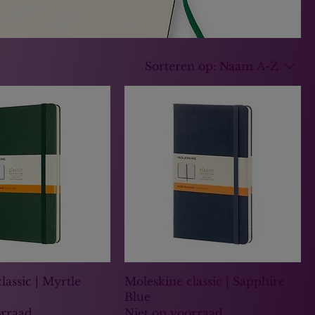
Sorteren op:
Naam A-Z
lassic | Myrtle
Moleskine classic | Sapphire
Blue
orraad
Niet op voorraad