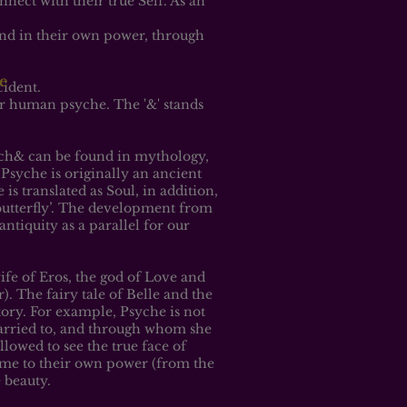
nect with their true Self. As an
tand in their own power, through
e
ident.
our human psyche. The '&' stands
ch& can be found in mythology,
Psyche is originally an ancient
is translated as Soul, in addition,
‘butterfly’. The development from
 antiquity as a parallel for our
fe of Eros, the god of Love and
. The fairy tale of Belle and the
story. For example, Psyche is not
arried to, and through whom she
allowed to see the true face of
come to their own power (from the
e beauty.