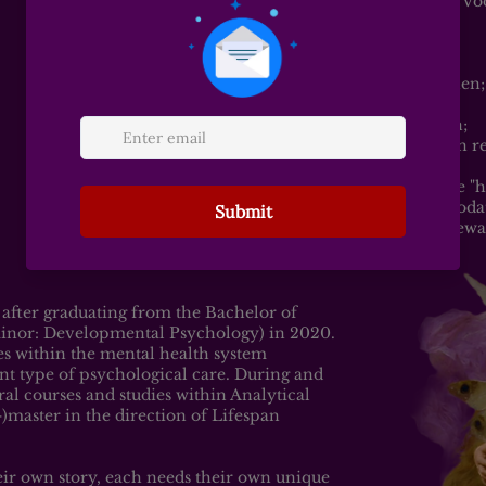
En niet alleen vanuit psychologie, maar vo
van de psyche.
In begeleiding werken we aan:
het herkennen van terugkerende patronen;
het begrijpen van emoties en triggers;
het doorzien van innerlijke dynamieken;
het versterken van je eigen bewustzijn en re
Het doel is niet om je te “repareren”, je te
verbinding te laten maken met jezelf , zoda
en innerlijke kracht je eigen weg kunt bew
kunt inslaan.
 after graduating from the Bachelor of
minor: Developmental Psychology) in 2020.
es within the mental health system
ent type of psychological care. During and
ral courses and studies within Analytical
)master in the direction of Lifespan
eir own story, each needs their own unique