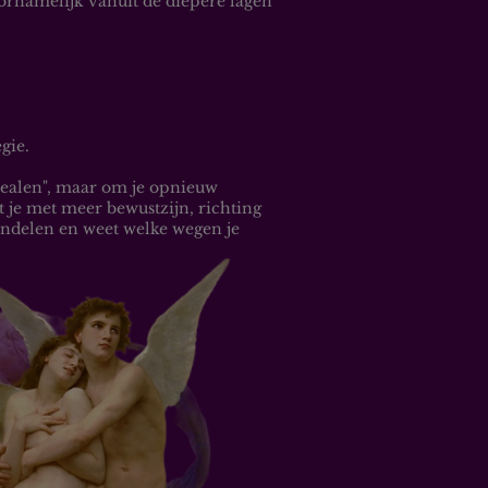
ornamelijk vanuit de diepere lagen
gie.
 "healen", maar om je opnieuw
t je met meer bewustzijn, richting
andelen en weet welke wegen je