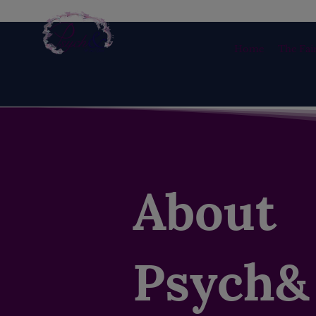
Home
The Fair
About
Psych&