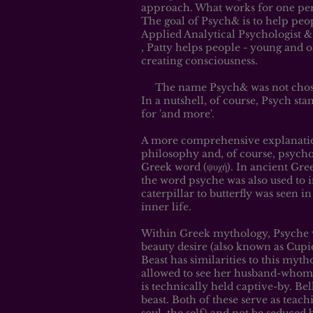
approach. What works for one per
The goal of Psych& is to help peop
Applied Analytical Psychologist &
, Patty helps people - young and o
creating consciousness.
The name Psych& was not chose
In a nutshell, of course, Psych st
for 'and more'.
A more comprehensive explanatio
philosophy and, of course, psychoa
Greek word (ψυχή). In ancient Greek
the word psyche was also used to 
caterpillar to butterfly was seen in
inner life.
Within Greek mythology, Psyche w
beauty desire (also known as Cupid
Beast has similarities to this myth
allowed to see her husband-whom 
is technically held captive-by. Bell
beast. Both of these serve as teac
soul, the self) and not be seduced 