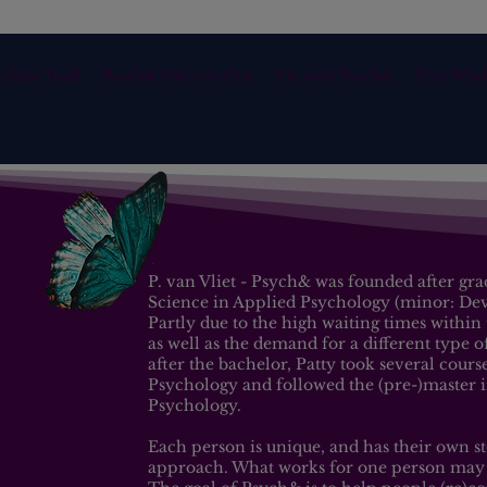
yTale Trail!
Psych& One-on-One
Fly with Psych&
Free Wis
P. van Vliet - Psych& was founded after gr
Science in Applied Psychology (minor: De
Partly due to the high waiting times within
as well as the demand for a different type 
after the bachelor, Patty took several cours
Psychology and followed the (pre-)master i
Psychology.
Each person is unique, and has their own s
approach. What works for one person may 