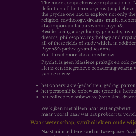
The more comprehensive explanation of “&,” 
definition of the term psyche. Jung believed
the psyche one had to explore not only the 
religion, mythology, dreams, music, alche
also important factors within psych&.
Besides being a psychology graduate, my natu
dreams, philosophy, mythology and mystici
all of these fields of study which, in additi
Psych&'s pathways and sessions.
You'll read more about this below.
Psych& is geen klassieke praktijk en ook ge
Het is een integratieve benadering waarin
van de mens:
het oppervlakte (gedachten, gedrag, patron
het persoonlijke onbewuste (emoties, herin
het collectieve onbewuste (verhalen, drome
We kijken niet alleen naar wat er gebeurt,
maar vooral naar wat het probeert te vertel
Waar wetenschap, symboliek en oude wi
Naast mijn achtergrond in Toegepaste Psych