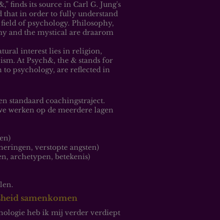
finds its source in Carl G. Jung's
 that in order to fully understand
field of psychology. Philosophy,
my and the mystical are draarom
ral interest lies in religion,
sm. At Psych&, the & stands for
on to psychology, are reflected in
en standaard coachingstraject.
 we werken op de meerdere lagen
en)
neringen, verstopte angsten)
n, archetypen, betekenis)
len.
jsheid samenkomen
ologie heb ik mij verder verdiept