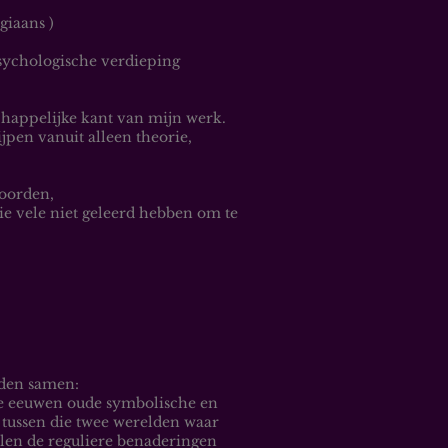
giaans )
sychologische verdieping
chappelijke kant van mijn werk.
ijpen vanuit alleen theorie,
woorden,
ie vele niet geleerd hebben om te
den samen:
de eeuwen oude symbolische en
g tussen die twee werelden waar
llen de reguliere benaderingen