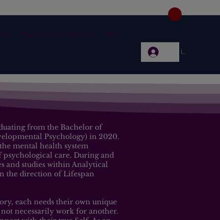
dom
Psyche en de Alchemie
Meer
Log in
aduating from the Bachelor of
velopmental Psychology) in 2020.
 the mental health system
of psychological care. During and
es and studies within Analytical
n the direction of Lifespan
tory, each needs their own unique
not necessarily work for another.