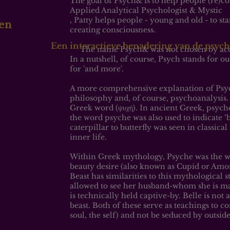
The goal of Psych& is to help people (re)con
Applied Analytical Psychologist & Mystic
, Patty helps people - young and old - to s
den
creating consciousness.
Een interactieve benadering van de psych
The name Psych& was not chosen by acc
In a nutshell, of course, Psych stands for 
for 'and more'.
A more comprehensive explanation of Psy
philosophy and, of course, psychoanalysis. 
Greek word (ψυχή). In ancient Greek, psyche 
the word psyche was also used to indicate 
caterpillar to butterfly was seen in classical
inner life.
Within Greek mythology, Psyche was the wi
beauty desire (also known as Cupid or Amor)
Beast has similarities to this mythological 
allowed to see her husband-whom she is m
is technically held captive-by. Belle is not 
beast. Both of these serve as teachings to 
soul, the self) and not be seduced by outsid