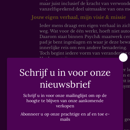
maar juist inclusief de kracht van verwond
vanzelfsprekend deel uitmaakte van ons me
Jouw eigen verhaal, mijn visie & missie
Ieder mens draagt een eigen verhaal in zi
weg.
Wat voor de één werkt, hoeft niet aut
Daarom staat binnen Psych& maatwerk cent
pad je bent ingeslagen en waar je deze bewa
innerlijke reis om een andere benadering.
Toch begint iedere vorm van verandering o
Het bewustzijn.
Binnen Psych& begeleid ik je in het beter l
wereld, zodat patronen zichtbaar worden en
bewustwording, groei en verandering.
Dit 
maar een vorm van psychologische en sym
Samen kijken we naar:
terugkerende patronen;
emoties en triggers;
innerlijke dynamieken;
de betekenis achter wat je ervaringen en g