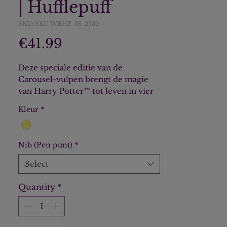
| Hufflepuff
SKU: SKU WBHP-38-2539
Price
€41.99
Deze speciale editie van de
Carousel-vulpen brengt de magie
van Harry Potter™ tot leven in vier
levendige huis kleuren, die elk een
Kleur
*
eerbetoon zijn.
De pen is voorzien van een
Nib (Pen punt)
*
hoogwaardige vergulde stalen
penpunt nr. 5 met het Hogwarts™-
Select
wapen in schitterend goud, en is
toegankelijk maar toch verfijnd:
Quantity
*
perfect voor het bijhouden van een
dagboek, schetsen en brieven
schrijven naar Dreuzels.