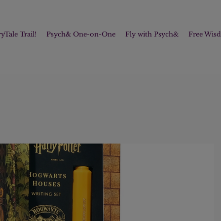
yTale Trail!
Psych& One-on-One
Fly with Psych&
Free Wis