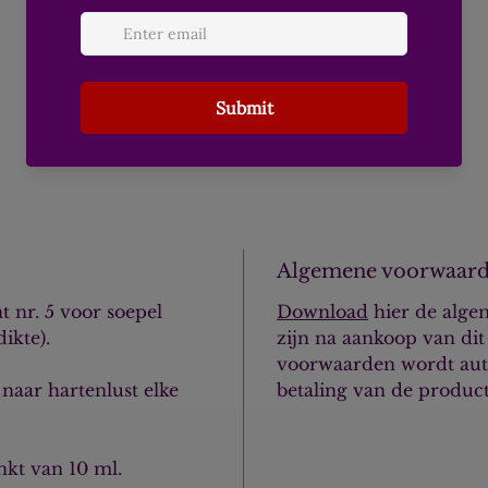
Algemene voorwaar
 nr. 5 voor soepel
Download
hier de alge
ikte).
zijn na aankoop van di
voorwaarden wordt aut
naar hartenlust elke
betaling van de product
inkt van 10 ml.