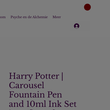
dom
Psyche en de Alchemie
Meer
Log in
Harry Potter |
Carousel
Fountain Pen
and 10ml Ink Set