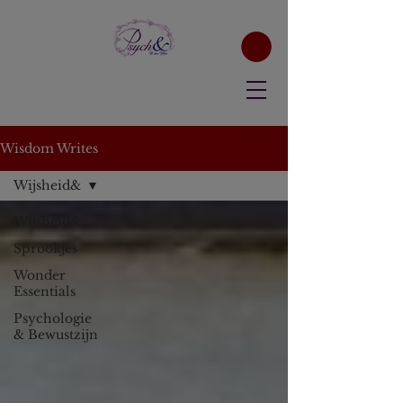
Wisdom Writes
Wijsheid&
Wijsheid&
Sprookjes
Wonder
Essentials
Psychologie
& Bewustzijn