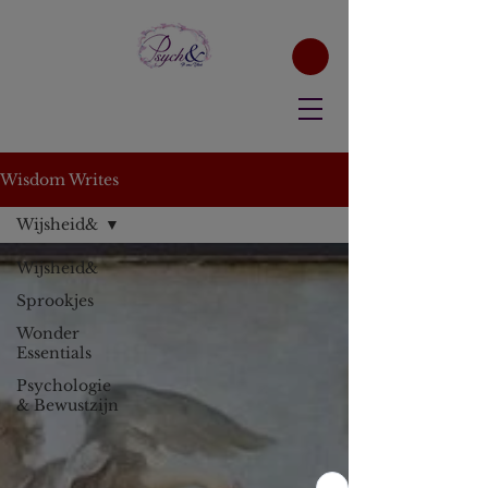
Wisdom Writes
Wijsheid&
Wijsheid&
Sprookjes
Wonder
Essentials
Psychologie
& Bewustzijn