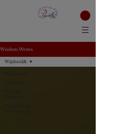
Wisdom Writes
Wijsheid&
Wijsheid&
Sprookjes
Wonder
Essentials
Psychologie
& Bewustzijn