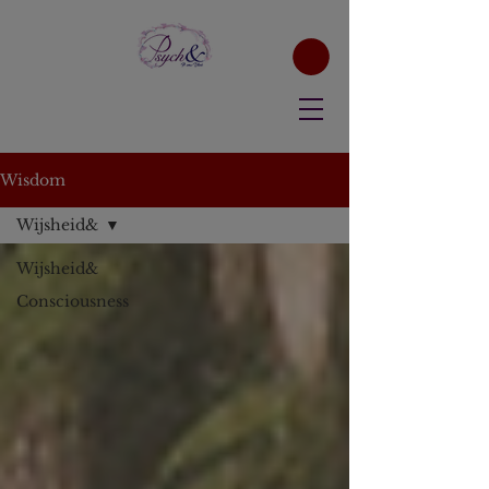
Wisdom
Wijsheid&
Wijsheid&
Consciousness